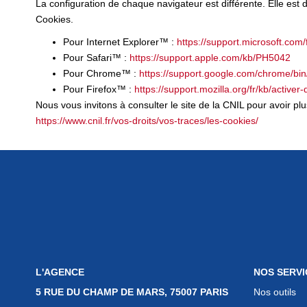
La configuration de chaque navigateur est différente. Elle est
Cookies.
Pour Internet Explorer™ :
https://support.microsoft.co
Pour Safari™ :
https://support.apple.com/kb/PH5042
Pour Chrome™ :
https://support.google.com/chrome/b
Pour Firefox™ :
https://support.mozilla.org/fr/kb/activer
Nous vous invitons à consulter le site de la CNIL pour avoir p
https://www.cnil.fr/vos-droits/vos-traces/les-cookies/
L'AGENCE
NOS SERVI
5 RUE DU CHAMP DE MARS, 75007 PARIS
Nos outils