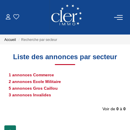
VENTES
Accueil
Recherche par secteur
LOCATIONS
Liste des annonces par secteur
SERVICES
1 annonces Commerce
Estimation
2 annonces Ecole Militaire
Gestion
5 annonces Gros Caillou
3 annonces Invalides
NOTRE AGENCE
Voir de
0
à
0
Qui Sommes Nous