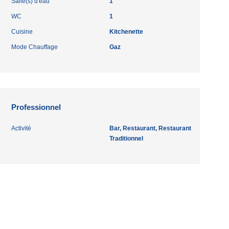
Salle(s) d'eau
1
WC
1
Cuisine
Kitchenette
Mode Chauffage
Gaz
Professionnel
Activité
Bar, Restaurant, Restaurant
Traditionnel