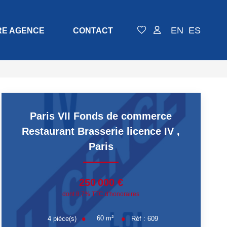
EN
ES
RE AGENCE
CONTACT
Paris VII Fonds de commerce
Restaurant Brasserie licence IV
,
Paris
250 000 €
dont 8,7% TTC d'honoraires
60
m²
4
pièce(s)
Réf :
609