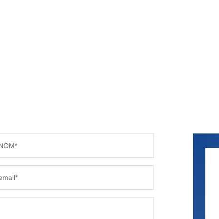
NOM*
email*