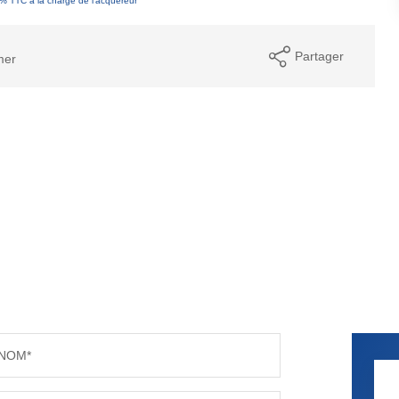
0% TTC à la charge de l'acquéreur
Partager
mer
NOM*