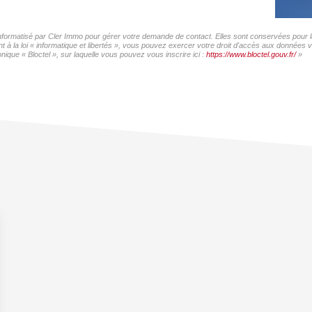
 informatisé par Cler Immo pour gérer votre demande de contact. Elles sont conservées pour la
 à la loi « informatique et libertés », vous pouvez exercer votre droit d'accès aux données v
ique « Bloctel », sur laquelle vous pouvez vous inscrire ici :
https://www.bloctel.gouv.fr/
»