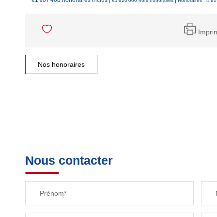
** €1 907 408
honoraires inclus
|
|
€1 820 000
hors honoraires
Honoraires : 4.8
Impri
Nos honoraires
Nous contacter
Prénom*