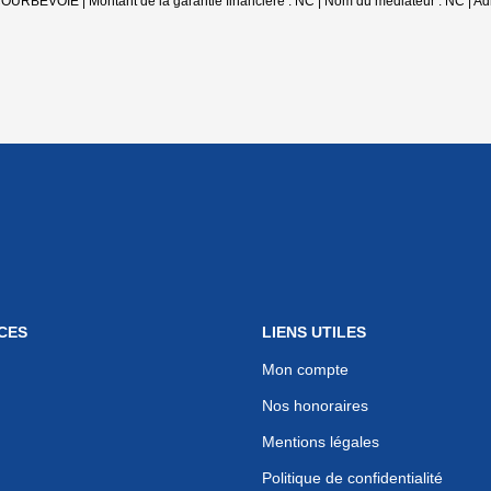
VOIE | Montant de la garantie financière : NC | Nom du médiateur : NC | Adres
CES
LIENS UTILES
Mon compte
Nos honoraires
Mentions légales
Politique de confidentialité