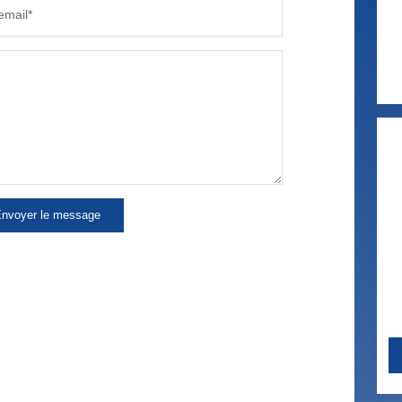
email*
nvoyer le message