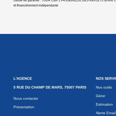
caisse de garantie : TOUR CBX 1 PASSERELLE DES REFLETS 92400 COURBE
et financièrement indépendante
L'AGENCE
NOS SERVI
5 RUE DU CHAMP DE MARS, 75007 PARIS
Nos outils
Gérer
Nous contacter
Estimation
Présentation
Alerte Email