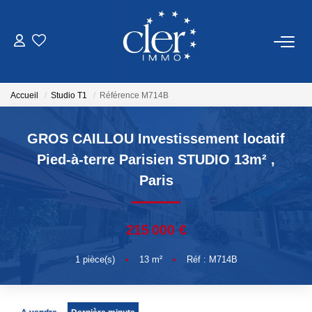
VENTES
Accueil
Studio T1
Référence M714B
LOCATIONS
GROS CAILLOU Investissement locatif
SERVICES
Pied-à-terre Parisien STUDIO 13m²
,
Paris
Estimation
Gestion
215 000 €
NOTRE AGENCE
1
pièce(s)
•
13
m²
•
Réf : M714B
Qui Sommes Nous