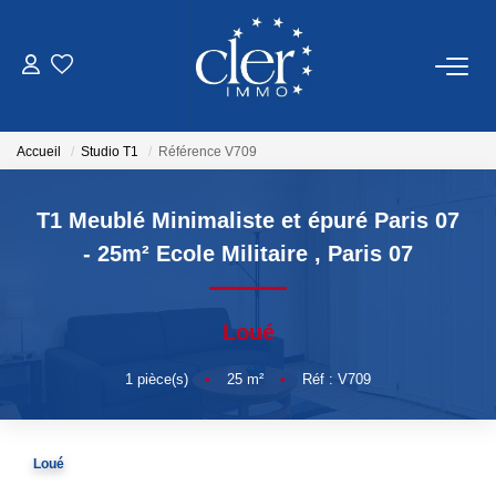
VENTES
Accueil
Studio T1
Référence V709
LOCATIONS
T1 Meublé Minimaliste et épuré Paris 07
SERVICES
- 25m² Ecole Militaire
,
Paris 07
Estimation
Loué
Gestion
1
pièce(s)
•
25
m²
•
Réf : V709
NOTRE AGENCE
Loué
Qui Sommes Nous