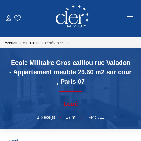
VENTES
Accueil
Studio T1
Référence 711
LOCATIONS
Ecole Militaire Gros caillou rue Valadon
SERVICES
- Appartement meublé 26.60 m2 sur cour
,
Paris 07
Estimation
Gestion
Loué
NOTRE AGENCE
1
pièce(s)
•
27
m²
•
Réf : 711
Qui Sommes Nous