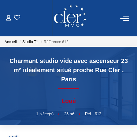
VENTES
Accueil
Studio T1
Référence 612
LOCATIONS
Charmant studio vide avec ascenseur 23
SERVICES
m² idéalement situé proche Rue Cler
,
Paris
Estimation
Gestion
Loué
NOTRE AGENCE
1
pièce(s)
•
23
m²
•
Réf : 612
Qui Sommes Nous