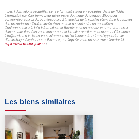
« Les informations recueillies sur ce formulaire sont enregistrées dans un fichier
informatisé par Cler Immo pour gérer votre demande de contact. Elles sont
conservées pour la durée nécessaire à la gestion de la relation client dans le respect
des prescriptions légales applicables et sont destinées à nos conseillers
Conformément à la loi « informatique et libertés », vous pouvez exercer votre droit
d'accès aux données vous concernant et les faire rectifier en contactant Cler Immo
info@clerimmo.fr. Nous vous informons de l'existence de la liste d'opposition au
démarchage téléphonique « Bloctel », sur laquelle vous pouvez vous inscrire ici :
https://www.bloctel.gouv.fr/
»
Les biens similaires