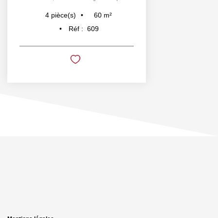
60
m²
4
pièce(s)
Réf :
609