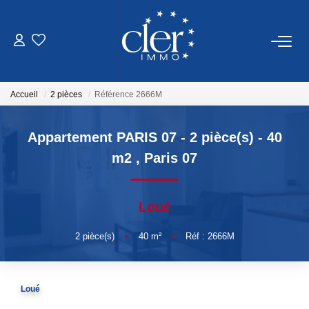
VENTES
Accueil
2 pièces
Référence 2666M
LOCATIONS
Appartement PARIS 07 - 2 pièce(s) - 40
SERVICES
m2
,
Paris 07
Estimation
Loué
Gestion
2
pièce(s)
•
40
m²
•
Réf : 2666M
NOTRE AGENCE
Loué
Qui Sommes Nous