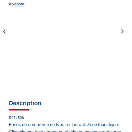
Notre Quartier
A vendre
CONTACT
EN
ES
Description
Réf : 508
Fonds de commerce de type restaurant. Zone touristique.
Clientèle tout type : bureaux, résidents, écoles supérieures,