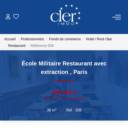
VENTES
Accueil
Professionnels
Fonds de commerce
Hotel / Rest / Bar
LOCATIONS
Restaurant
Référence 508
SERVICES
École Militaire Restaurant avec
extraction
,
Paris
Estimation
Gestion
392 000 €
dont 12% TTC d'honoraires
NOTRE AGENCE
38
m²
•
Réf : 508
Qui Sommes Nous