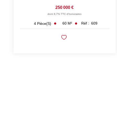
250 000 €
dont 8,7% TTC d'honoraires
60
M²
Réf :
609
4
Pièce(s)