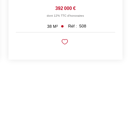
392 000 €
dont 12% TTC d'honoraires
Réf :
508
38
M²