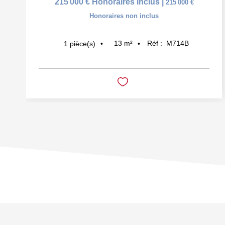
215 000 €
Honoraires inclus
|
215 000 €
Honoraires non inclus
13
m²
Réf :
M714B
1
pièce(s)