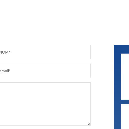
NOM*
email*