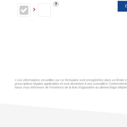
E
« Les informations recueillies sur ce formulaire sont enregistrées dans un fichier
prescriptions légales applicables et sont destinées à nos conseillers Conformément
Nous vous informons de l'existence de la liste d'opposition au démarchage téléphon