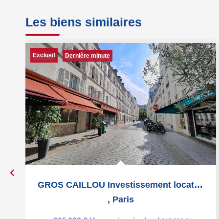
Les biens similaires
Exclusif
Dernière minute
GROS CAILLOU Investissement locatif Pied-à-terre Parisien...
,
Paris