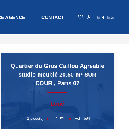
EN
ES
RE AGENCE
CONTACT
Quartier du Gros Caillou Agréable
studio meublé 20.50 m² SUR
COUR
,
Paris 07
Loué
21
m²
1
pièce(s)
Réf :
694