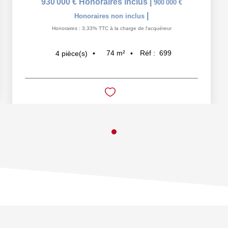
930 000 €
Honoraires inclus
|
900 000 €
|
Honoraires non inclus
Honoraires : 3,33% TTC à la charge de l'acquéreur
74
m²
Réf :
699
4
pièce(s)