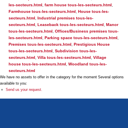
Our District
les-secteurs.html
,
farm house tous-les-secteurs.html
,
Farmhouse tous-les-secteurs.html
,
House tous-les-
secteurs.html
,
Industrial premises tous-les-
CONTACT US
secteurs.html
,
Leaseback tous-les-secteurs.html
,
Manor
tous-les-secteurs.html
,
Offices/Business premises tous-
FR
ES
les-secteurs.html
,
Parking space tous-les-secteurs.html
,
Premises tous-les-secteurs.html
,
Prestigious House
tous-les-secteurs.html
,
Subdivision tous-les-
secteurs.html
,
Villa tous-les-secteurs.html
,
Village
house tous-les-secteurs.html
,
Woodland tous-les-
secteurs.html
We have no assets to offer in the category for the moment Several options
available to you:
Send us your request.