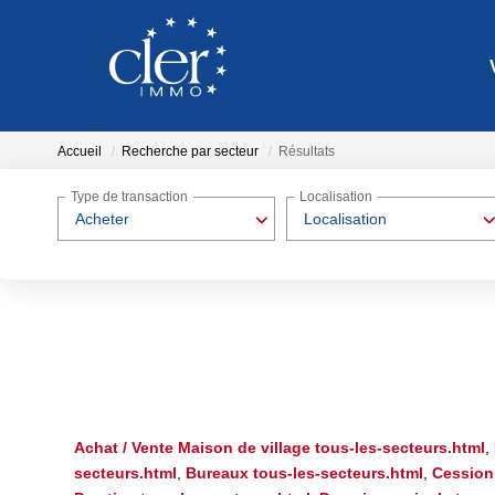
Accueil
Recherche par secteur
Résultats
Type de transaction
Localisation
Acheter
Localisation
Achat / Vente Maison de village tous-les-secteurs.html
,
secteurs.html
,
Bureaux tous-les-secteurs.html
,
Cession 