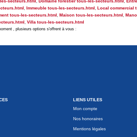
les-secteurs.html
,
Domaine forestier tous-les-secteurs.html
,
Entre
cteurs.html
,
Immeuble tous-les-secteurs.html
,
Local commercial t
ment tous-les-secteurs.html
,
Maison tous-les-secteurs.html
,
Manoi
ecteurs.html
,
Villa tous-les-secteurs.html
ment , plusieurs options s'offrent à vous :
CES
LIENS UTILES
Mon compte
Nos honoraires
Mentions légales