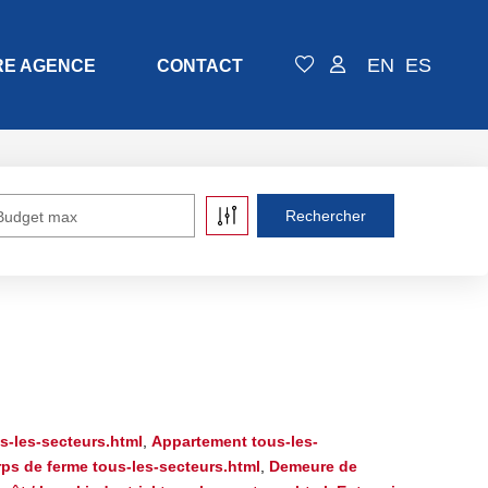
EN
ES
RE AGENCE
CONTACT
Budget max
s-les-secteurs.html
,
Appartement tous-les-
ps de ferme tous-les-secteurs.html
,
Demeure de