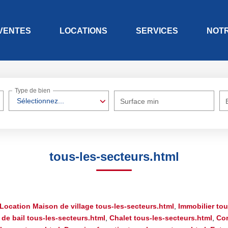
VENTES
LOCATIONS
SERVICES
NOT
Type de bien
Sélectionnez...
Surface min
tous-les-secteurs.html
Location Maison de village tous-les-secteurs.html
,
Immobilier tou
de bail tous-les-secteurs.html
,
Chalet tous-les-secteurs.html
,
Cor