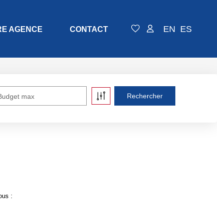
EN
ES
RE AGENCE
CONTACT
Budget max
ous :