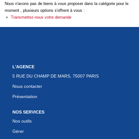
Nous n'avons pas de biens à vous proposer dans la catégorie pour le
moment , plusieurs options s'offrent à vous :
Transmettez-nous votre demande
CONTACT
EN
ES
L'AGENCE
5 RUE DU CHAMP DE MARS, 75007 PARIS
Nous contacter
Présentation
NOS SERVICES
Nos outils
Gérer