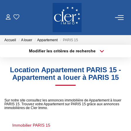
VENTES
Accueil
A louer
Appartement
PARIS 15
LOCATIONS
Modifier les critères de recherche
Localisation
Type de transaction
Surface min
SERVICES
Location Appartement PARIS 15 -
Type de bien
Appartement a louer à PARIS 15
Estimation
Plus de critères
Budget max
Gestion
Créer une alerte
Sur notre site consultez les annonces immobilière de Appartement à louer
PARIS 15. Trouvez votre Appartement sur PARIS 15 grâce aux annonces
NOTRE AGENCE
immobilières de Cler Immo.
Qui Sommes Nous
Immobilier PARIS 15
Notre Quartier