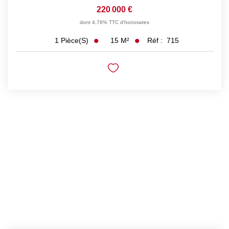
220 000 €
dont 4,76% TTC d'honoraires
15
M²
Réf :
715
1
Pièce(s)