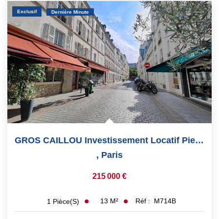
Exclusif
Dernière Minute
GROS CAILLOU Investissement Locatif Pied-À-Terre Parisien...
,
Paris
215 000 €
13
M²
Réf :
M714B
1
Pièce(s)