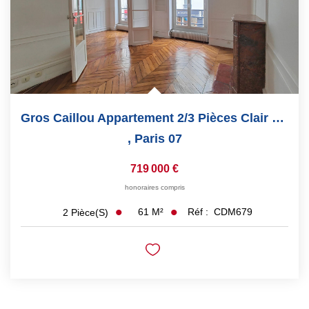
Gros Caillou Appartement 2/3 Pièces Clair 60.75 M² 1...
,
Paris 07
719 000 €
honoraires compris
61
M²
Réf :
CDM679
2
Pièce(s)