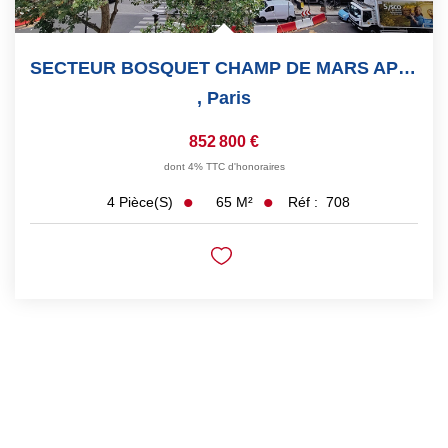
SECTEUR BOSQUET CHAMP DE MARS APPARTEMENT 3 PIECES Clair
,
Paris
852 800 €
dont 4% TTC d'honoraires
65
M²
Réf :
708
4
Pièce(s)