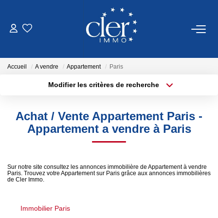
VENTES
Accueil
A vendre
Appartement
Paris
LOCATIONS
Modifier les critères de recherche
Type de transaction
Localisation
Acheter
Localisation
SERVICES
Achat / Vente Appartement Paris -
Type de bien
Sélectionnez...
Surface min
Appartement a vendre à Paris
Estimation
Gestion
Plus de critères
Budget max
Sur notre site consultez les annonces immobilière de Appartement à vendre
Paris. Trouvez votre Appartement sur Paris grâce aux annonces immobilières
Créer une alerte
de Cler Immo.
NOTRE AGENCE
Qui Sommes Nous
Immobilier Paris