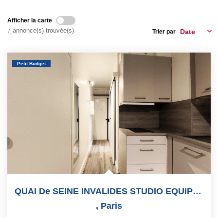
Notre Quartier
Afficher la carte
7 annonce(s) trouvée(s)
Trier par
CONTACT
EN
ES
Petit Budget
QUAI De SEINE INVALIDES STUDIO EQUIPE 15 M² REZ-DE-JARDIN
,
Paris