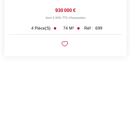
930 000 €
dont 3,33% TTC d'honoraires
74
M²
Réf :
699
4
Pièce(s)