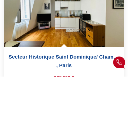
Secteur Historique Saint Dominique/ Champ De Mars 2 Pièces
,
Paris
388 000 €
dont 4,02% TTC d'honoraires
30
M²
Réf :
605
2
Pièce(s)