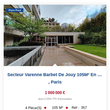
Plain Pied
Secteur Varenne Barbet De Jouy 105M² En Rez-De-Chaussée...
,
Paris
1 000 000 €
dont 2,25% TTC d'honoraires
105
M²
Réf :
357
4
Pièce(s)