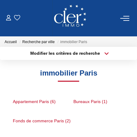
VENTES
Accueil
Recherche par ville
immobilier Paris
LOCATIONS
Modifier les critères de recherche
Type de transaction
Localisation
Acheter
Localisation
SERVICES
immobilier Paris
Type de bien
Sélectionnez...
Surface min
Estimation
Gestion
Plus de critères
Budget max
Appartement Paris (6)
Bureaux Paris (1)
Créer une alerte
NOTRE AGENCE
Fonds de commerce Paris (2)
Qui Sommes Nous