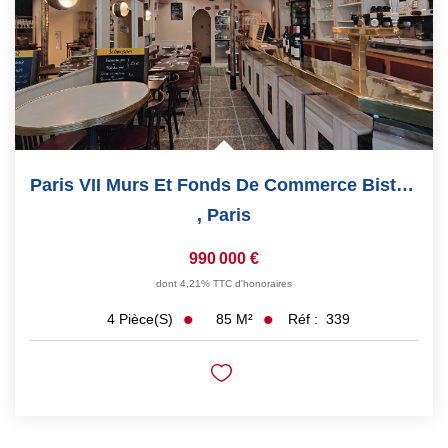
Paris VII Murs Et Fonds De Commerce Bistrot Parisien...
,
Paris
990 000 €
dont 4,21% TTC d'honoraires
85
M²
Réf :
339
4
Pièce(s)