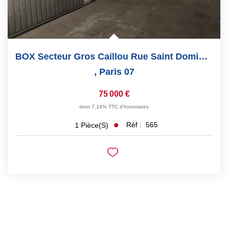
BOX Secteur Gros Caillou Rue Saint Dominique
,
Paris 07
75 000 €
dont 7,14% TTC d'honoraires
Réf :
565
1
Pièce(s)