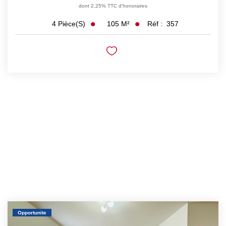
dont 2,25% TTC d'honoraires
105
M²
Réf :
357
4
Pièce(s)
Opportunite