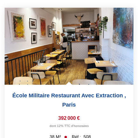
École Militaire Restaurant Avec Extraction
,
Paris
392 000 €
dont 12% TTC d'honoraires
Réf :
508
38
M²