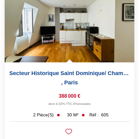
Secteur Historique Saint Dominique/ Champ De Mars 2 Pièces
,
Paris
388 000 €
dont 4,02% TTC d'honoraires
30
M²
Réf :
605
2
Pièce(s)