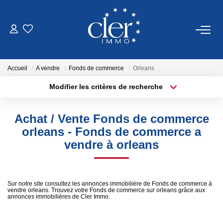
VENTES
Accueil
A vendre
Fonds de commerce
Orleans
LOCATIONS
Modifier les critères de recherche
Type de transaction
Localisation
Acheter
Localisation
SERVICES
Achat / Vente Fonds de commerce
Type de bien
Sélectionnez...
Surface min
orleans - Fonds de commerce a
Estimation
vendre à orleans
Gestion
Plus de critères
Budget max
Créer une alerte
Sur notre site consultez les annonces immobilière de Fonds de commerce à
NOTRE AGENCE
vendre orleans. Trouvez votre Fonds de commerce sur orleans grâce aux
annonces immobilières de Cler Immo.
Qui Sommes Nous