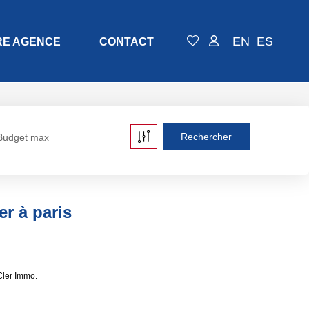
EN
ES
RE AGENCE
CONTACT
Budget max
r à paris
Cler Immo.