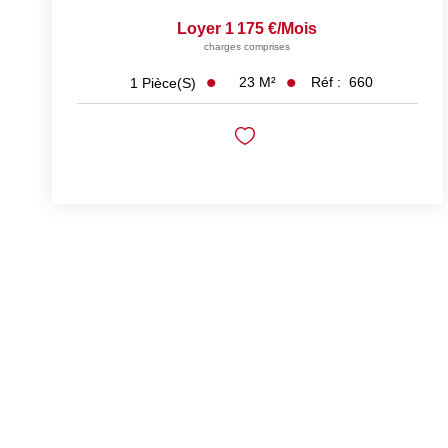
Loyer 1 175 €/mois
charges comprises
23
M²
Réf :
660
1
Pièce(s)